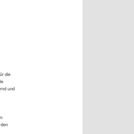
ür die
le
rnd und
im
 den