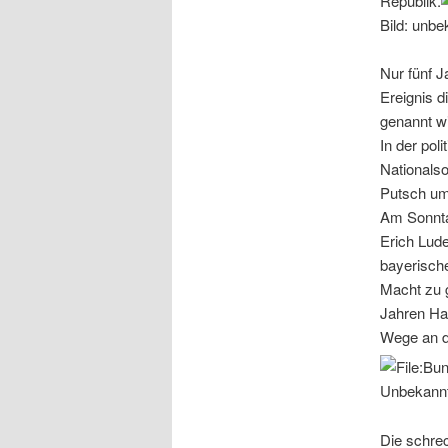
Republik.
Bild: unbe
Nur fünf 
Ereignis 
genannt wi
In der pol
Nationals
Putsch um 
Am Sonnta
Erich Lude
bayerische
Macht zu 
Jahren Haf
Wege an d
Unbekannt
Die schrec