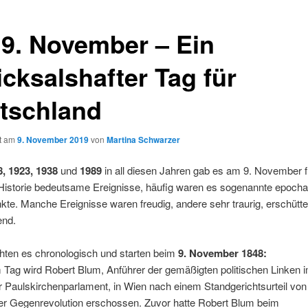
 9. November – Ein
icksalshafter Tag für
tschland
ht am
9. November 2019
von
Martina Schwarzer
8, 1923, 1938
und
1989
in all diesen Jahren gab es am 9. November f
Historie bedeutsame Ereignisse, häufig waren es sogenannte epocha
te. Manche Ereignisse waren freudig, andere sehr traurig,
erschütte
end.
hten es chronologisch und starten beim
9. November 1848:
 Tag wird Robert Blum, Anführer der gemäßigten politischen Linken 
r Paulskirchenparlament, in Wien nach einem Standgerichtsurteil von
er Gegenrevolution erschossen. Zuvor hatte Robert Blum
beim