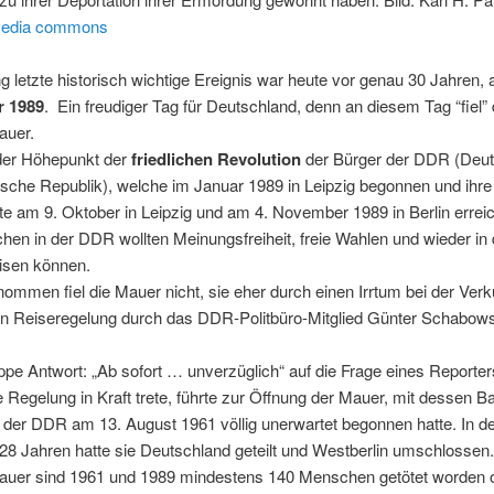
media commons
g letzte historisch wichtige Ereignis war heute vor genau 30 Jahren,
 1989
.
Ein freudiger Tag für Deutschland, denn an diesem Tag “fiel” 
auer.
der Höhepunkt der
friedlichen Revolution
der Bürger der DDR (Deu
sche Republik), welche im Januar 1989 in Leipzig begonnen und ihre
 am 9. Oktober in Leipzig und am 4. November 1989 in Berlin erreich
chen in der DDR
wollten Meinungsfreiheit, freie Wahlen und wieder in
isen können.
mmen fiel die Mauer nicht, sie eher durch einen Irrtum bei der Ver
en Reiseregelung durch das DDR-Politbüro-Mitglied Günter Schabows
pe Antwort: „Ab sofort … unverzüglich“ auf die Frage eines Reporte
 Regelung in Kraft trete, führte zur Öffnung der Mauer, mit dessen B
 der DDR am 13. August 1961 völlig unerwartet begonnen hatte. In d
28 Jahren hatte sie Deutschland geteilt und Westberlin umschlossen.
Mauer sind
1961 und 1989 mindestens 140 Menschen getötet worden o