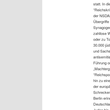
statt. In 
“Reichskri
der NSDAP
Übergriffe
Synagogen
zahllose 
oder zu T
30.000 jü
und Sachs
antisemiti
Führung or
„Machtergr
“Reichspo
hin zu ein
der europ
Schrecken
Berlin eri
Deutschla
Juden bis