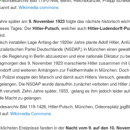
kannt auf:
Wikimedia commons
Jahre später am
9. November 1923
folgte das nächste historisch wich
dieses Tages: Der
Hitler-Putsch
, welcher auch
Hitler-Ludendorff-Pu
rd.
itisch instabilen Lage Anfang der 1920er Jahre plante Adolf Hitler, Anfü
ozialistischen Partei Deutschlands (NSDAP,) in München einen gewa
die Regierung in Berlin abzusetzen und eine nationale Diktatur zu b
gmorgen des 9. November 1923 marschierte Hitler zusammen mit 
ndorff und weiteren Anhängern zur Feldherrnhalle in München. Doch 
 Polizei stoppte den Marsch und damit auch Hitlers Versuch, gewalt
gelangen. Die NSDAP wurde daraufhin zunächst verboten und Hitler z
t verurteilt. Zehn Jahre später, 1933, gelang es ihm jedoch leider au
ie Macht zu gelangen.
Bi
 auf:
Wikimedia Commons
klichsten Ereignisse fanden in der
Nacht vom 9. auf den 10. Nove