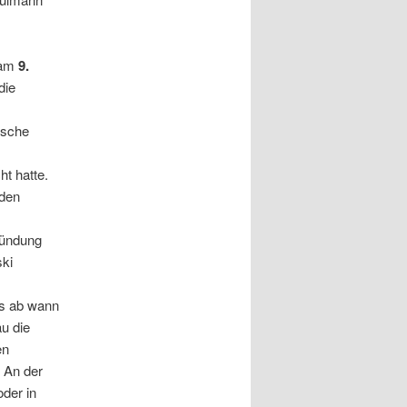
 am
9.
die
tsche
t hatte.
 den
kündung
ki
rs ab wann
au die
en
 An der
der in