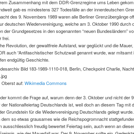
barem Zusammenhang mit dem DDR-Grenzregime ums Leben geko
ndweit gab es mindestens 327 Todesfälle an der innerdeutschen Gre
rnacht des 9. Novembers 1989 waren alle Berliner Grenzübergänge of
ur deutschen Wiedervereinigung, welche am 3. Oktober 1990 durch 
eten der Grundgesetzes in den sogenannten “neuen Bundesländern” vo
 frei.
iche Revolution, der gewaltfreie Aufstand, war geglückt und die Mauer
DR auch “Antifaschistischer Schutzwall genannt wurde, war mitsamt 
fen endgültig Geschichte.
s Oberst auf:
Wikimedia Commons
der kommt die Frage auf, warum denn der 3. Oktober und nicht der 9
er Nationalfeiertag Deutschlands ist, weil doch an diesem Tag mit
der Grundstein für die Wiedervereinigung Deutschlands gelegt wurde.
n dem so etwas grausames wie die Reichspogromnacht stattgefunden
n ausschliesslich freudig bewertet Feiertag sein, auch wenn an dies
Ereignis, wie der Mauerfall war. Der 9. November sollte ein Gedenkta