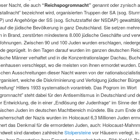
dieser Nacht, die auch
“Reichspogromnacht”
genannt oder zynisch a
stallnacht” bezeichnet wird, organisierten Truppen der SA (sog. Stur
) und Angehörige der SS (sog. Schutzstaffel der NSDAP) gewalttäti
 auf die jüdische Bevölkerung in ganz Deutschland. Sie setzen mehre
 in Brand, zerstörten mindestens 8.000 jüdische Geschäfte und ver
Wohnungen. Zwischen 90 und 100 Juden wurden erschlagen, niederg
ode geprügelt. In den Tagen darauf wurden im ganzen deutschen Rei
dische Männer verhaftet und in die Konzentrationslager Dachau, Buc
enhausen verschleppt, wo die meisten von ihnen ermordet wurden. 
schen Ausschreitungen dieser Nacht waren von der nationalsozialist
ganisiert, welche die Diskriminierung und Verfolgung jüdischer Bürger
eifung“ Hitlers 1933 systematisch vorantrieb.
Das Pogrom im Wort
gromnacht” steht dabei für den Antisemitismus in Deutschland und 
er Entwicklung, die in einer „Endlösung der Judenfrage“ im Sinne de
äischen Juden im deutschen Machtbereich mündete. Bis zum Ende d
sherrschaft der Nazis wurden im Holocaust 6,3 Millionen Juden ermo
nnert das Denkmal für die ermordeten Juden, auch: Holocaust-Mahnma
ndweit sind daneben zahlreiche
Stolpersteine
vor Häusern verlegt, in
 zu ihrer Deportation ihrer Ermordung gewohnt haben.
Bild: Karl H. 