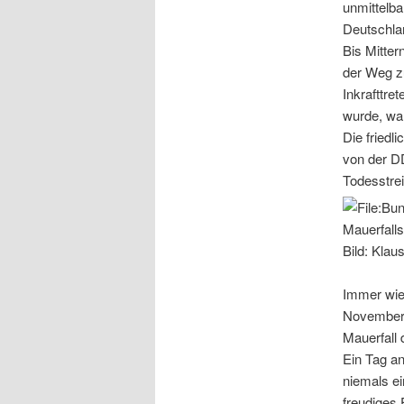
unmittel
Deutschla
Bis Mitte
der Weg z
Inkrafttr
wurde, war
Die friedl
von der D
Todesstrei
Bild: Klau
Immer wie
November d
Mauerfall 
Ein Tag a
niemals ei
freudiges 