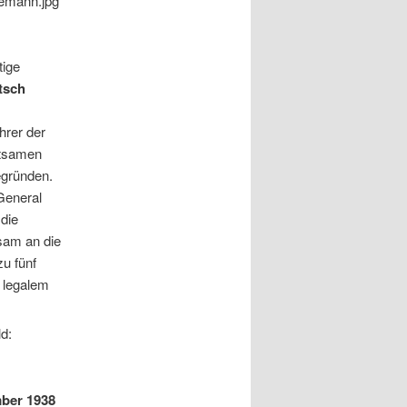
tige
tsch
hrer der
ltsamen
egründen.
General
die
sam an die
u fünf
f legalem
ld:
mber 1938