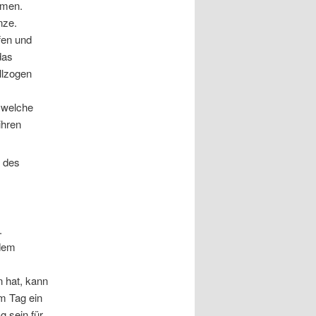
mmen.
nze.
fen und
das
llzogen
, welche
ihren
.
 dem
 hat, kann
em Tag ein
g sein für