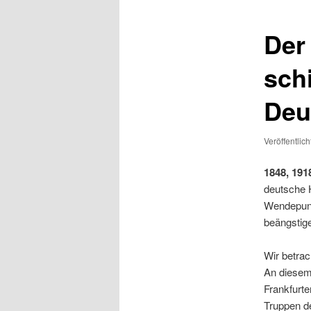
Der
sch
Deu
Veröffentlic
1848, 191
deutsche 
Wendepunk
beängstig
Wir betrac
An diesem
Frankfurte
Truppen d