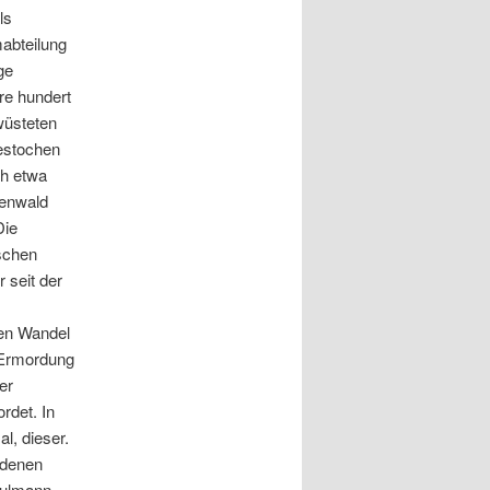
ls
mabteilung
ge
re hundert
wüsteten
estochen
ch etwa
henwald
Die
ischen
 seit der
den Wandel
r Ermordung
er
rdet. In
l, dieser.
 denen
Paulmann