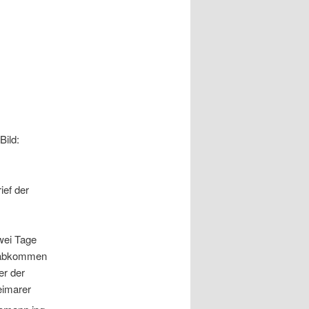
Bild:
rief der
wei Tage
dsabkommen
er der
eimarer