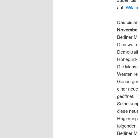
auf:
Wiki
Das bislan
November
Berliner M
Dies war 
Demokrati
Höhepunkte
Die Mens
Westen re
Genau geno
einer neu
geöffnet.
Seine knap
diese neue
Regierung
folgenden 
Berliner 