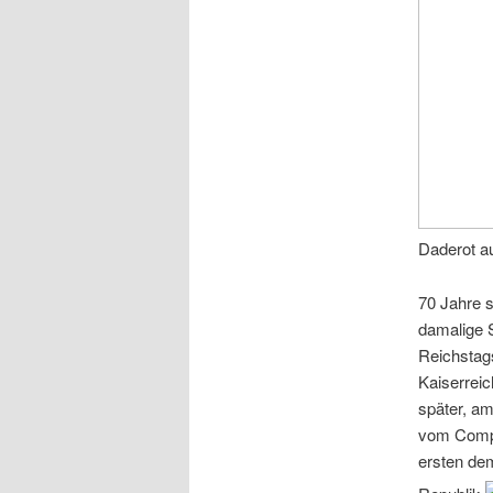
Daderot a
70 Jahre 
damalige 
Reichstag
Kaiserreic
später, am
vom Compi
ersten de