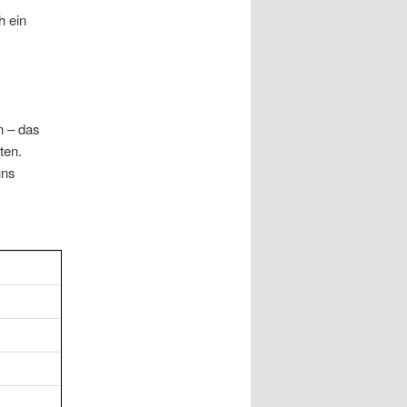
h ein
n – das
ten.
uns