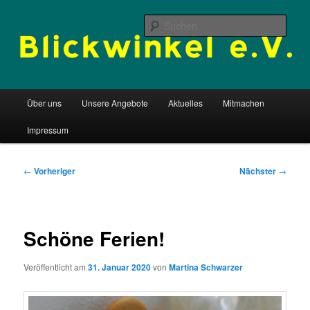
Zum
Begegnungsstätte aller Kulturen
primären
Such
Inhalt
springen
Blickwinkel e.V.
Hauptmenü
Über uns
Unsere Angebote
Aktuelles
Mitmachen
Impressum
Beitragsnavigation
←
Vorheriger
Nächster
→
Schöne Ferien!
Veröffentlicht am
31. Januar 2020
von
Martina Schwarzer