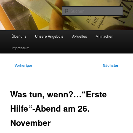
Zum
Begegnungsstätte aller Kulturen
primären
Such
Inhalt
springen
Blickwinkel e.V.
Hauptmenü
Über uns
Unsere Angebote
Aktuelles
Mitmachen
Impressum
Beitragsnavigation
←
Vorheriger
Nächster
→
Was tun, wenn?…“Erste
Hilfe“-Abend am 26.
November