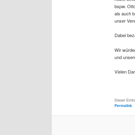
bspw. Ott
als auch b
unser Vere
Dabei beza
Wir würden
und unsere
Vielen Dan
Dieser Eint
Permalink
.