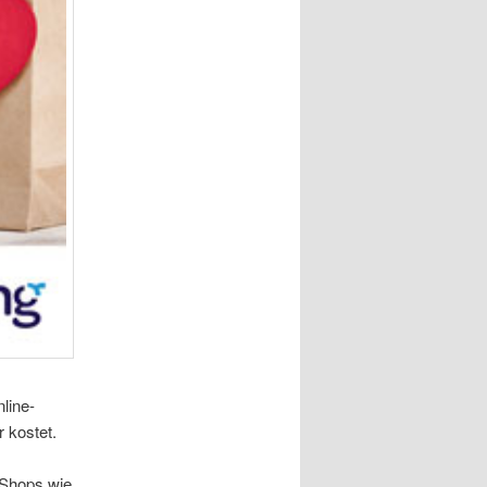
line-
 kostet.
e-Shops wie