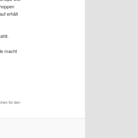
Shoppen
uf erhält
ahlt.
.de macht
ichen für den