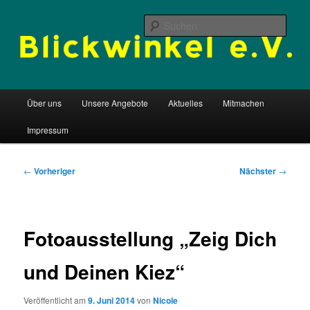
Zum
Begegnungsstätte aller Kulturen
primären
Such
Inhalt
springen
Blickwinkel e.V.
Hauptmenü
Über uns
Unsere Angebote
Aktuelles
Mitmachen
Impressum
Beitragsnavigation
←
Vorheriger
Nächster
→
Fotoausstellung „Zeig Dich
und Deinen Kiez“
Veröffentlicht am
9. Juni 2014
von
Nicole