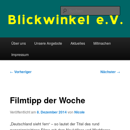
Zum
Begegnungsstätte aller Kulturen
primären
Such
Inhalt
springen
Blickwinkel e.V.
Hauptmenü
Über uns
Unsere Angebote
Aktuelles
Mitmachen
Impressum
Beitragsnavigation
←
Vorheriger
Nächster
→
Filmtipp der Woche
Veröffentlicht am
8. Dezember 2014
von
Nicole
„Deutschland sieht fern“ – so lautet der Titel des rund
zwanzigminütigen Films mit dem Neuköllner und Weddinger